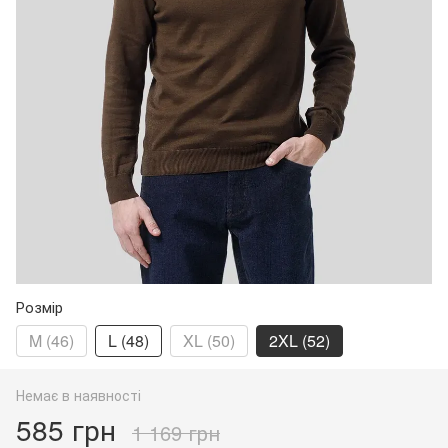
Розмір
M (46)
L (48)
XL (50)
2XL (52)
Немає в наявності
585 грн
1 169 грн