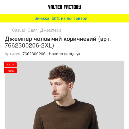
Знижка -50% на всі товари
Casual
Одяг
Джемпери
Джемпер чоловічий коричневий (арт.
7662300206-2XL)
Артикул:
7662300206
Написати відгук
SALE
−50%