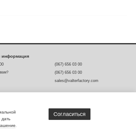
я информация
 00
(067) 656 03 00
(067) 656 03 00
 вам?
sales@valterfactory.com
м. Дніпро, вул. Ясельна, 1
Карта проезда
х
имальной
Согласиться
 дать
лашение
.