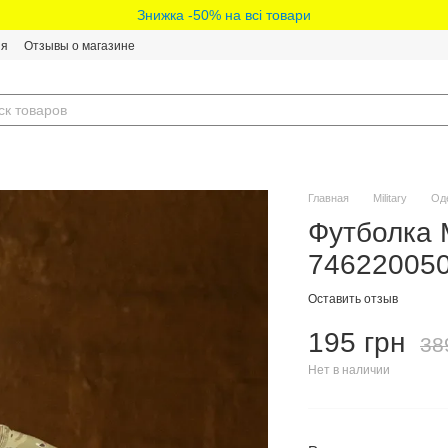
Знижка -50% на всі товари
ия
Отзывы о магазине
Главная
Military
Од
Футболка M
746220050
Оставить отзыв
195 грн
38
Нет в наличии