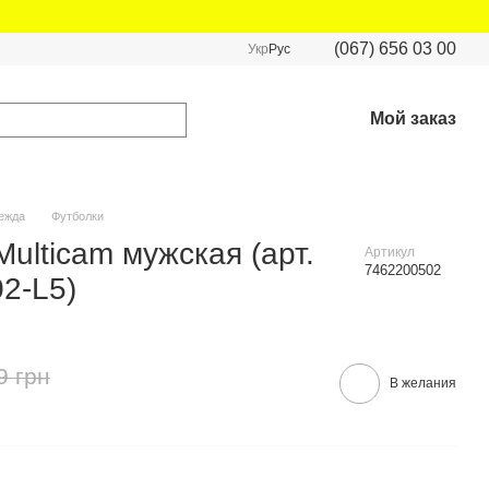
(067) 656 03 00
Укр
Рус
Мой заказ
ежда
Футболки
ulticam мужская (арт.
Артикул
7462200502
2-L5)
9 грн
В желания