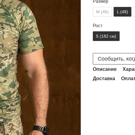
Размер
M (46)
L (48)
Рост
5 (182 см)
Сообщить, ког
Описание
Хара
Доставка
Опла