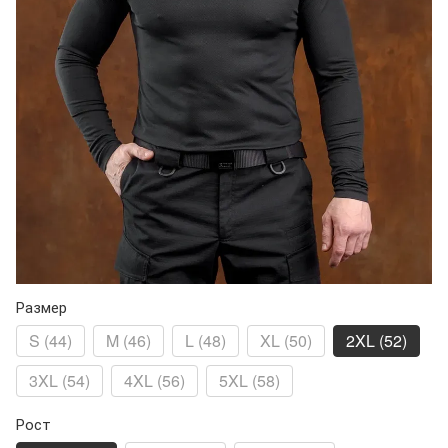
Размер
S (44)
M (46)
L (48)
XL (50)
2XL (52)
3XL (54)
4XL (56)
5XL (58)
Рост