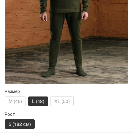
Размер
M (46)
L (48)
XL (50)
Рост
5 (182 см)