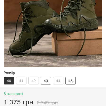
Розмір
40
41
42
43
44
45
В наявності
1 375 грн
2 749 грн