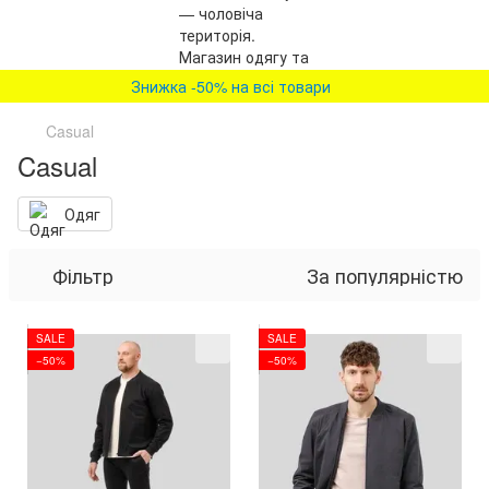
Знижка -50% на всі товари
Casual
Casual
Одяг
Фільтр
За популярністю
SALE
SALE
−50%
−50%