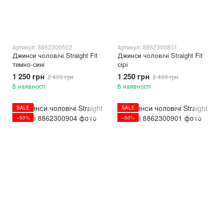
Артикул: 8862300502
Артикул: 8862300801
Джинси чоловічі Straight Fit
Джинси чоловічі Straight Fit
темно-сині
сірі
1 250 грн
1 250 грн
2 499 грн
2 499 грн
В наявності
В наявності
SALE
SALE
−50%
−50%