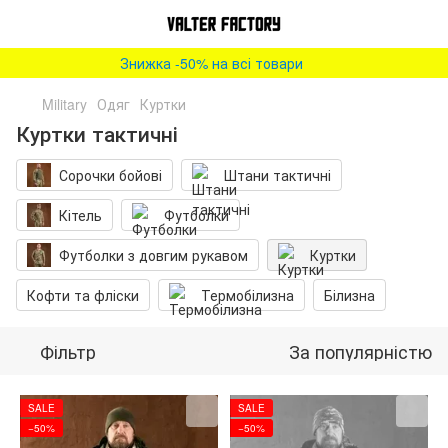
Знижка -50% на всі товари
Military
Одяг
Куртки
Куртки тактичні
Сорочки бойові
Штани тактичні
Кітель
Футболки
Футболки з довгим рукавом
Куртки
Кофти та фліски
Термобілизна
Білизна
Фільтр
За популярністю
SALE
SALE
−50%
−50%