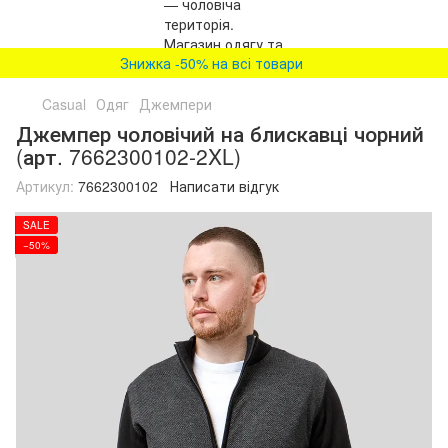
Знижка -50% на всі товари
Casual
Одяг
Джемпери
Джемпер чоловічий на блискавці чорний
(арт. 7662300102-2XL)
Артикул:
7662300102
Написати відгук
SALE
−50%