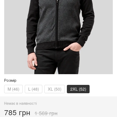
Розмір
M (46)
L (48)
XL (50)
2XL (52)
Немає в наявності
785 грн
1 569 грн