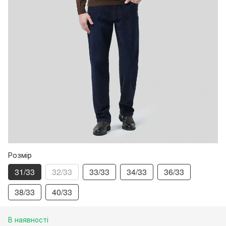
Розмір
31/33
32/33
33/33
34/33
36/33
38/33
40/33
В наявності