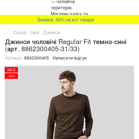
Знижка -50% на всі товари
Casual
Одяг
Джинси
Джинси чоловічі Regular Fit темно-сині
(арт. 8862300405-31/33)
Артикул:
8862300405
Написати відгук
SALE
−50%