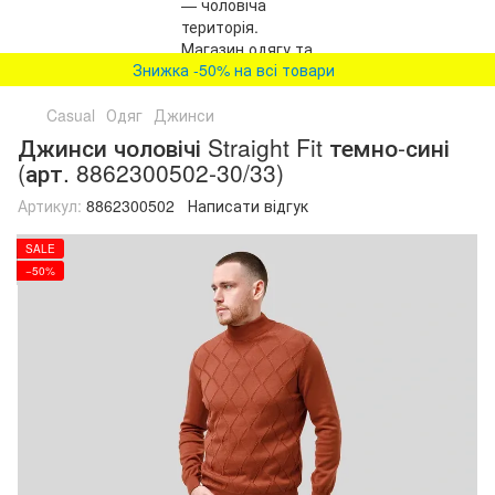
Знижка -50% на всі товари
Casual
Одяг
Джинси
Джинси чоловічі Straight Fit темно-сині
(арт. 8862300502-30/33)
Артикул:
8862300502
Написати відгук
SALE
−50%