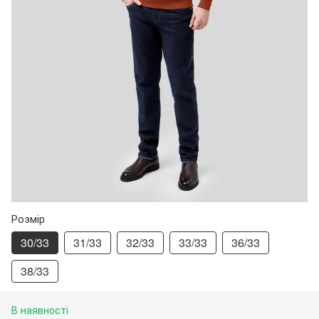
Розмір
30/33
31/33
32/33
33/33
36/33
38/33
В наявності