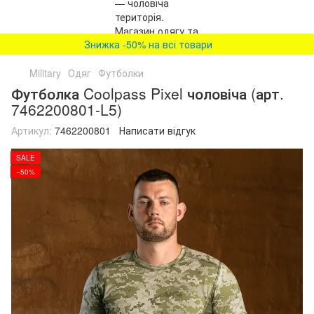
Знижка -50% на всі товари
Military
Одяг
Футболки
Футболка Coolpass Pixel чоловіча (арт.
7462200801-L5)
Артикул:
7462200801
Написати відгук
SALE
−50%