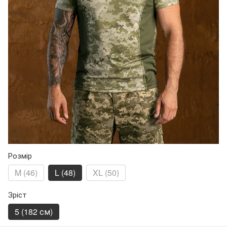
Розмір
M (46)
L (48)
XL (50)
Зріст
5 (182 см)