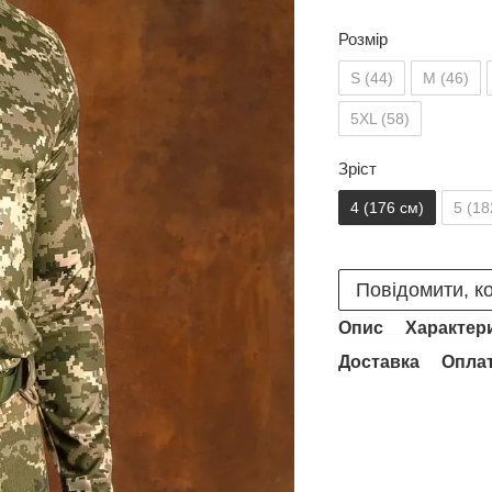
Розмір
S (44)
M (46)
5XL (58)
Зріст
4 (176 см)
5 (18
Повідомити, ко
Опис
Характер
Доставка
Опла