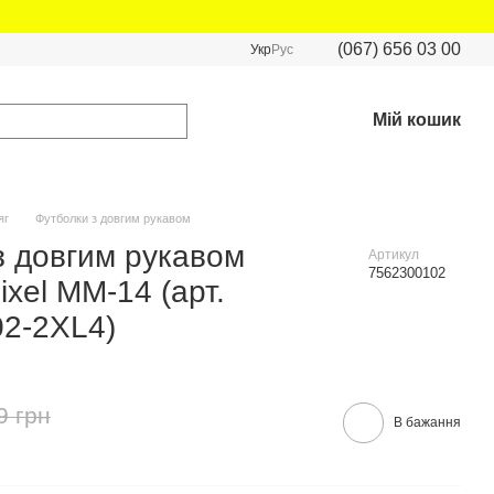
(067) 656 03 00
Укр
Рус
Мій кошик
яг
Футболки з довгим рукавом
з довгим рукавом
Артикул
7562300102
ixel MM-14 (арт.
2-2XL4)
9 грн
В бажання