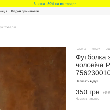
Знижка -50% на всі товари
мація
Відгуки про магазин
Головна
Military
Од
Футболка 
чоловіча P
756230010
Написати відгук
350 грн
69
Немає в наявності