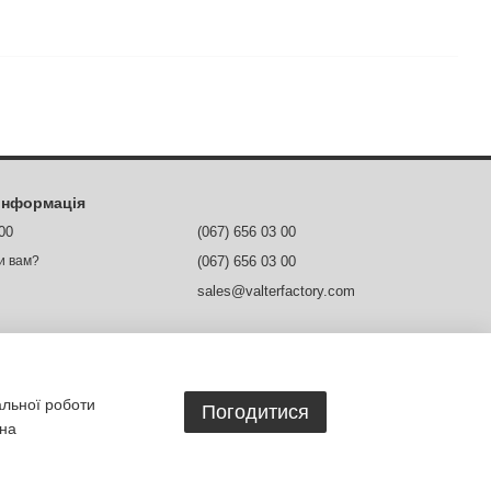
 інформація
 00
(067) 656 03 00
(067) 656 03 00
и вам?
sales@valterfactory.com
м. Дніпро, вул. Ясельна, 1
Мапа проїзду
ежах
альної роботи
Погодитися
 на