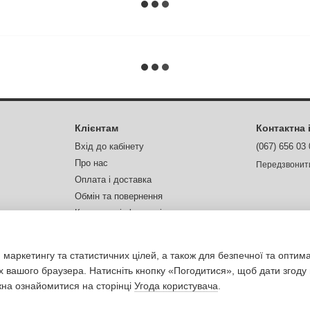
Клієнтам
Контактна
Вхід до кабінету
(067) 656 03
Про нас
Передзвонит
Оплата і доставка
Обмін та повернення
Контактна інформація
Відгуки про магазин
Ми в соцмер
 маркетингу та статистичних цілей, а також для безпечної та оптим
х вашого браузера. Натисніть кнопку «Погодитися», щоб дати згоду
жна ознайомитися на сторінці
Угода користувача
.