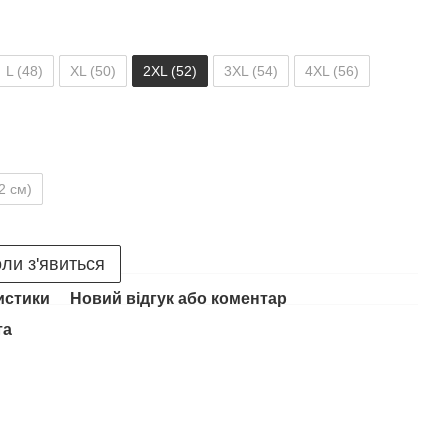
L (48)
XL (50)
2XL (52)
3XL (54)
4XL (56)
2 см)
ли з'явиться
истики
Новий відгук або коментар
та