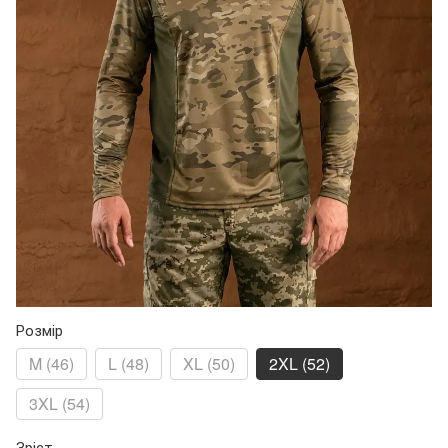
Розмір
M (46)
L (48)
XL (50)
2XL (52)
3XL (54)
Зріст