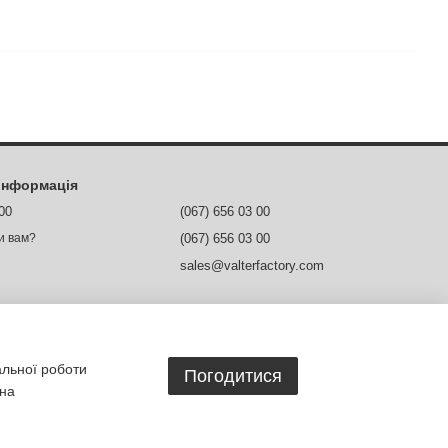
 інформація
 00
(067) 656 03 00
(067) 656 03 00
и вам?
sales@valterfactory.com
м. Дніпро, вул. Ясельна, 1
Мапа проїзду
ежах
альної роботи
Погодитися
 на