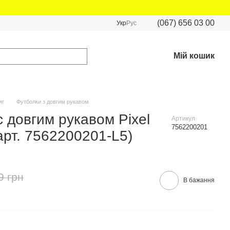
(067) 656 03 00
Укр
Рус
Мій кошик
яг
Футболки з довгим рукавом
 довгим рукавом Pixel
Артикул
7562200201
арт. 7562200201-L5)
9 грн
В бажання