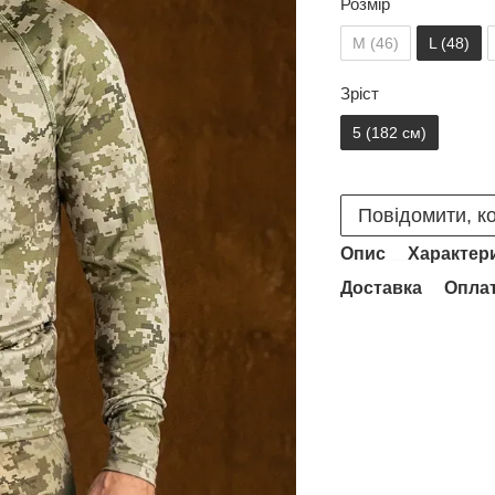
Розмір
M (46)
L (48)
Зріст
5 (182 см)
Повідомити, ко
Опис
Характер
Доставка
Опла