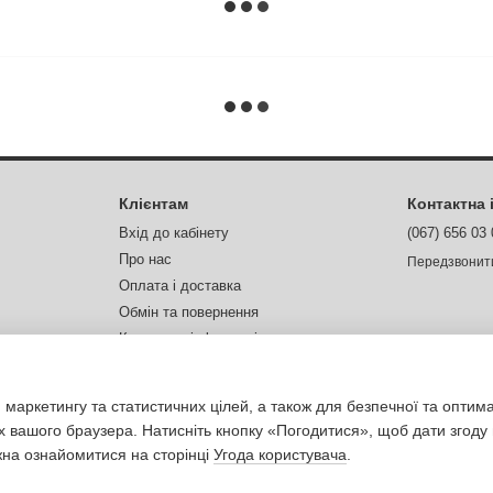
Клієнтам
Контактна
Вхід до кабінету
(067) 656 03
Про нас
Передзвонит
Оплата і доставка
Обмін та повернення
Контактна інформація
Відгуки про магазин
Ми в соцмер
 маркетингу та статистичних цілей, а також для безпечної та оптим
х вашого браузера. Натисніть кнопку «Погодитися», щоб дати згоду
жна ознайомитися на сторінці
Угода користувача
.