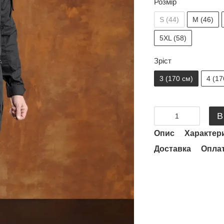
Розмір
S (44)
M (46)
5XL (58)
Зріст
3 (170 см)
4 (17
В
Опис
Характер
Доставка
Опла