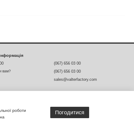
 інформація
 00
(067) 656 03 00
(067) 656 03 00
и вам?
sales@valterfactory.com
м. Дніпро, вул. Ясельна, 1
Мапа проїзду
ежах
альної роботи
Погодитися
 на