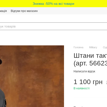
Знижка -50% на всі товари
мація
Відгуки про магазин
Головна
Military
Од
Штани такт
(арт. 566
Написати відгук
1 100 грн
В наявності