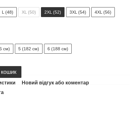
L (48)
XL (50)
2XL (52)
3XL (54)
4XL (56)
6 см)
5 (182 см)
6 (188 см)
 кошик
истики
Новий відгук або коментар
та