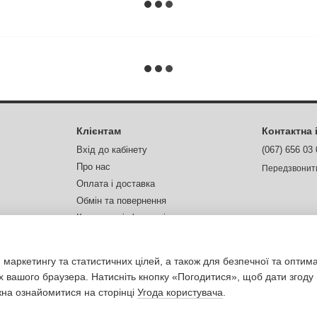
Клієнтам
Контактна
Вхід до кабінету
(067) 656 03
Про нас
Передзвонит
Оплата і доставка
Обмін та повернення
Контактна інформація
Відгуки про магазин
Ми в соцмер
 маркетингу та статистичних цілей, а також для безпечної та оптим
х вашого браузера. Натисніть кнопку «Погодитися», щоб дати згоду
жна ознайомитися на сторінці
Угода користувача
.