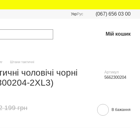
(067) 656 03 00
Укр
Рус
Мій кошик
яг
Штани тактичні
ичні чоловічі чорні
Артикул
5662300204
2300204-2XL3)
2 199 грн
В бажання