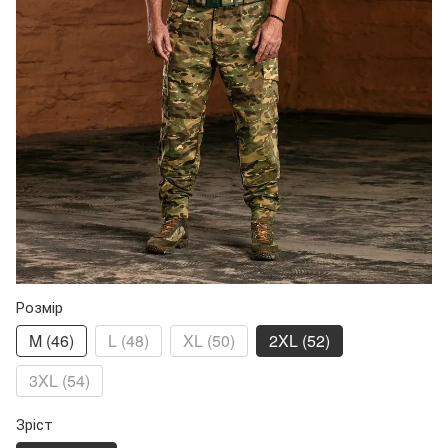
Розмір
M (46)
L (48)
XL (50)
2XL (52)
3XL (54)
Зріст