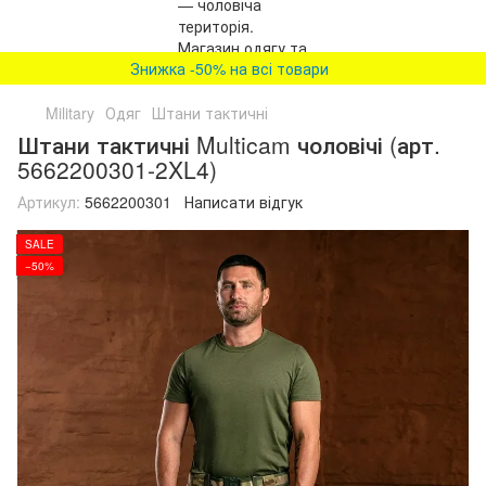
Знижка -50% на всі товари
Military
Одяг
Штани тактичні
Штани тактичні Multicam чоловічі (арт.
5662200301-2XL4)
Артикул:
5662200301
Написати відгук
SALE
−50%